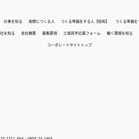
仕事を知る
実際につくる人
つくる準備をする人【技術】
つくる準備を
社を知る
会社概要
募集要項
工場見学応募フォーム
働く環境を知る
コーポレートサイトトップ
11, FAX：0854-23-1403