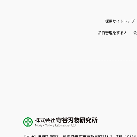
採用サイトトップ
品質管理をする人
会
【本社】〒692-0057 島根県安来市恵乃島町113-1 TEL：0854-23-13