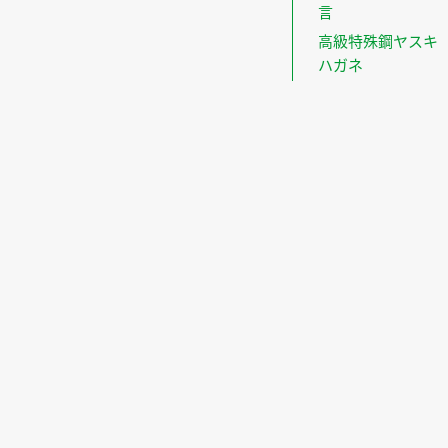
言
高級特殊鋼ヤスキ
ハガネ