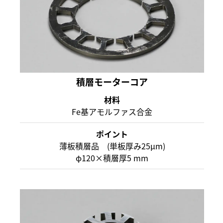
積層モーターコア
材料
Fe基アモルファス合金
ポイント
薄板積層品 (単板厚み25μm)
φ120×積層厚5 mm