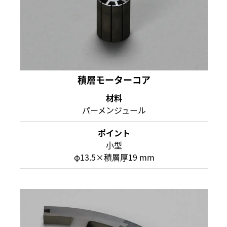
積層モーターコア
材料
パーメンジュール
ポイント
小型
φ13.5×積層厚19 mm