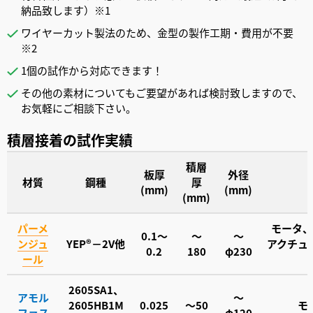
納品致します）※1
ワイヤーカット製法のため、金型の製作工期・費用が不要
※2
1個の試作から対応できます！
その他の素材についてもご要望があれば検討致しますので、
お気軽にご相談下さい。
積層接着の試作実績
積層
板厚
外径
材質
鋼種
厚
(mm)
(mm)
(mm)
パーメ
モータ、
0.1～
～
～
ンジュ
YEP®－2V
他
アクチュ
0.2
180
φ230
ール
2605SA1、
アモル
～
2605HB1M
0.025
～50
モ
ファス
φ120